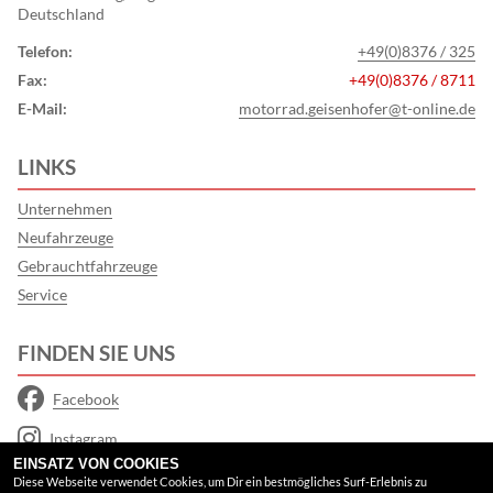
Deutschland
Telefon:
+49(0)8376 / 325
Fax:
+49(0)8376 / 8711
E-Mail:
motorrad.geisenhofer@t-online.de
LINKS
Unternehmen
Neufahrzeuge
Gebrauchtfahrzeuge
Service
FINDEN SIE UNS
Facebook
Instagram
EINSATZ VON COOKIES
Google Maps
Diese Webseite verwendet Cookies, um Dir ein bestmögliches Surf-Erlebnis zu